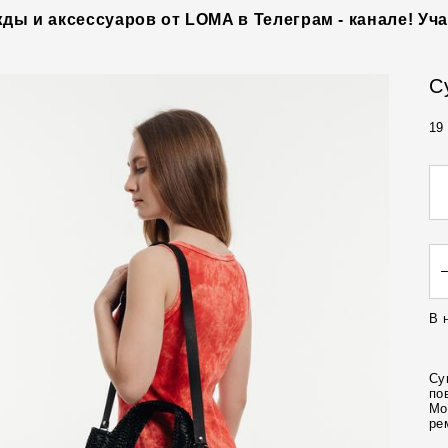
 и аксессуаров от LOMA в Телеграм - канале! Уча
С
19
В 
Су
по
Мо
ре